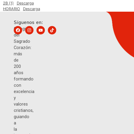
2B (1)
Descarga
HORARIO
Descarga
Síguenos en:
Colegio
del
Sagrado
Corazón:
más
de
200
años
formando
con
excelencia
y
valores
cristianos,
guiando
a
la