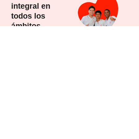
integral en
todos los
ámbitos
Nuestro enfoque
educativo no solo se basa
en la excelencia
académica, sino también
en la formación espiritual,
emocional, física y social.
A través de actividades
extracurriculares como
música, danza, deportes,
arte, robótica, pastoral
juvenil, grupos solidarios y
mucho más, nuestros
estudiantes aprenden a
trabajar en equipo, a liderar
con empatía y a
comprometerse con su