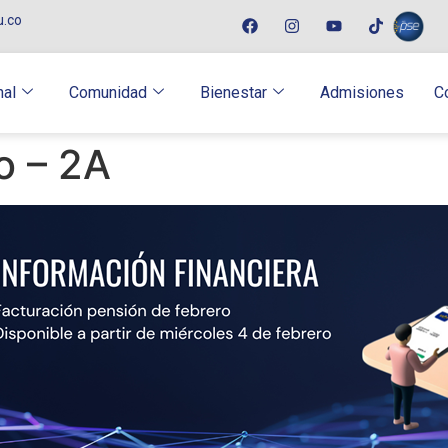
u.co
nal
Comunidad
Bienestar
Admisiones
C
o – 2A