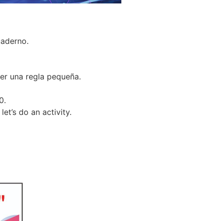
uaderno.
aer una regla pequeña.
0.
let’s do an activity.