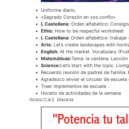
Uniforme diario.
«Sagrado Corazón en vos confío»
L Castellana:
Orden alfabético: Consignar
Ethic:
How to be respecful worksheet
L Castellana:
Orden alfabético: trabajar
Arts:
Let’s create landscapes with horin
English:
At the market. Vocabulary (Frui
Matemàticas:
Tema: la centena. Lección 
Science:
Let’s start with the topic. Livin
Recuerdo reunión de padres de familia. H
Agradezco enviar el circular de escuela 
Traer implementos de escuela .
Horario de actividades de la semana
Horario f1 al 5
Descarga