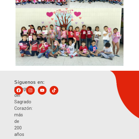
Síguenos en:
Colegio
del
Sagrado
Corazón:
más
de
200
años