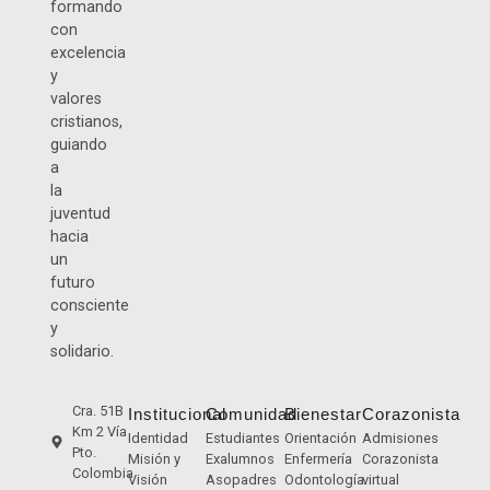
formando
con
excelencia
y
valores
cristianos,
guiando
a
la
juventud
hacia
un
futuro
consciente
y
solidario.
Cra. 51B
Institucional
Comunidad
Bienestar
Corazonista
Km 2 Vía
Identidad
Estudiantes
Orientación
Admisiones
Pto.
Misión y
Exalumnos
Enfermería
Corazonista
Colombia
Visión
Asopadres
Odontología
virtual