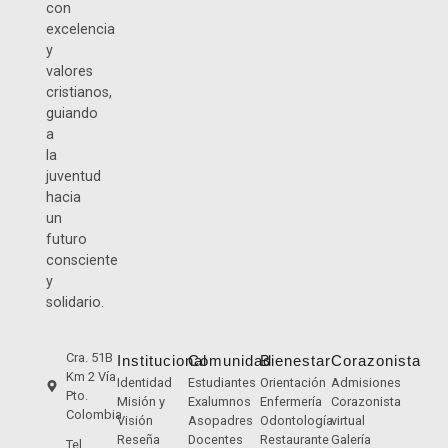
con
excelencia
y
valores
cristianos,
guiando
a
la
juventud
hacia
un
futuro
consciente
y
solidario.
Cra. 51B
Institucional
Comunidad
Bienestar
Corazonista
Km 2 Vía
Identidad
Estudiantes
Orientación
Admisiones
Pto.
Misión y
Exalumnos
Enfermería
Corazonista
Colombia
Visión
Asopadres
Odontología
virtual
Reseña
Docentes
Restaurante
Galería
Tel.