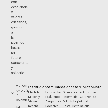
con
excelencia
y
valores
cristianos,
guiando
a
la
juventud
hacia
un
futuro
consciente
y
solidario.
Cra. 51B
Institucional
Comunidad
Bienestar
Corazonista
Km 2 Vía
Identidad
Estudiantes
Orientación
Admisiones
Pto.
Misión y
Exalumnos
Enfermería
Corazonista
Colombia
Visión
Asopadres
Odontología
virtual
Reseña
Docentes
Restaurante
Galería
Tel.