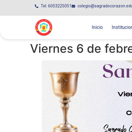
Tel. 6053225051
colegio@sagradocorazon.ed
Inicio
Institucio
Viernes 6 de febr