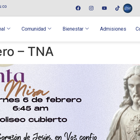
u.co
nal
Comunidad
Bienestar
Admisiones
C
ero – TNA