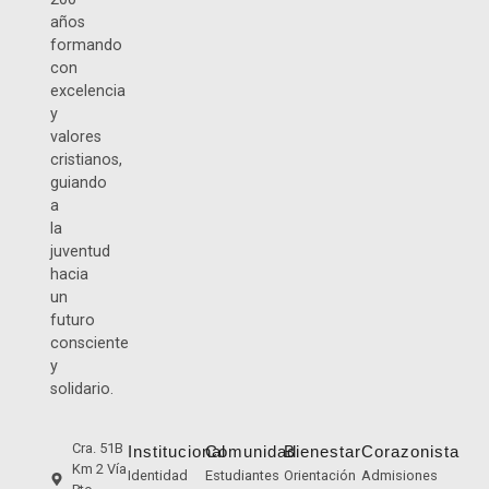
años
formando
con
excelencia
y
valores
cristianos,
guiando
a
la
juventud
hacia
un
futuro
consciente
y
solidario.
Cra. 51B
Institucional
Comunidad
Bienestar
Corazonista
Km 2 Vía
Identidad
Estudiantes
Orientación
Admisiones