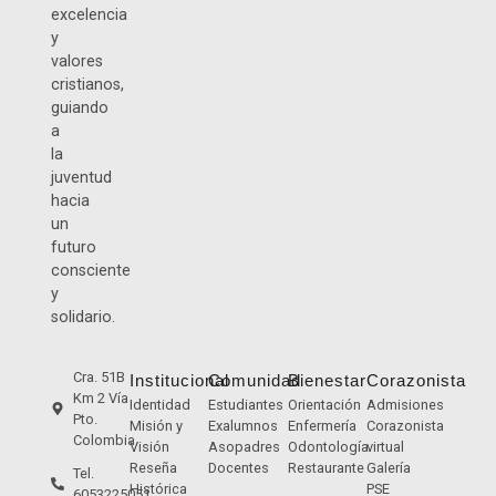
excelencia
y
valores
cristianos,
guiando
a
la
juventud
hacia
un
futuro
consciente
y
solidario.
Cra. 51B
Institucional
Comunidad
Bienestar
Corazonista
Km 2 Vía
Identidad
Estudiantes
Orientación
Admisiones
Pto.
Misión y
Exalumnos
Enfermería
Corazonista
Colombia
Visión
Asopadres
Odontología
virtual
Reseña
Docentes
Restaurante
Galería
Tel.
Histórica
PSE
6053225051