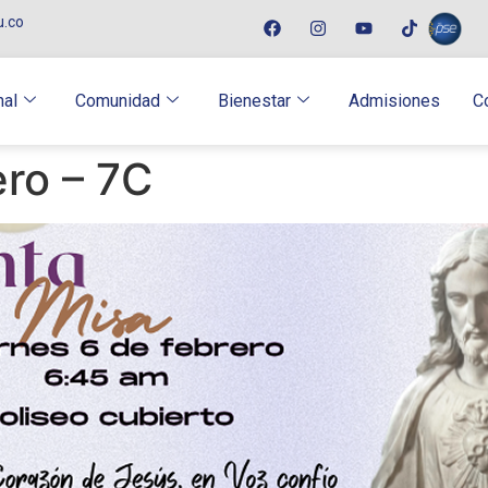
u.co
nal
Comunidad
Bienestar
Admisiones
C
ero – 7C