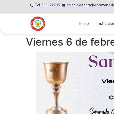
Tel. 6053225051
colegio@sagradocorazon.ed
Inicio
Institucio
Viernes 6 de febr