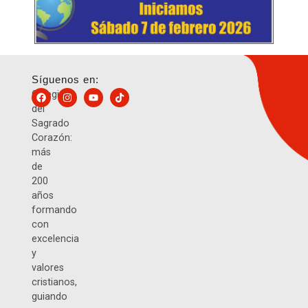
Síguenos en:
Colegio
del
Sagrado
Corazón:
más
de
200
años
formando
con
excelencia
y
valores
cristianos,
guiando