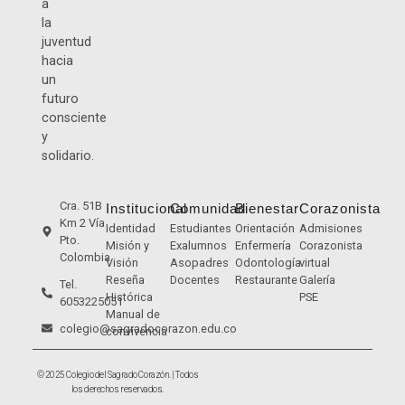
a
la
juventud
hacia
un
futuro
consciente
y
solidario.
Cra. 51B
Institucional
Comunidad
Bienestar
Corazonista
Km 2 Vía
Identidad
Estudiantes
Orientación
Admisiones
Pto.
Misión y
Exalumnos
Enfermería
Corazonista
Colombia
Visión
Asopadres
Odontología
virtual
Reseña
Docentes
Restaurante
Galería
Tel.
Histórica
PSE
6053225051
Manual de
colegio@sagradocorazon.edu.co
convivencia
© 2025 Colegio del Sagrado Corazón. | Todos
los derechos reservados.