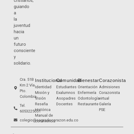
cristianos,
guiando
a
la
juventud
hacia
un
futuro
consciente
y
solidario.
Cra. 51B
Institucional
Comunidad
Bienestar
Corazonista
Km 2 Vía
Identidad
Estudiantes
Orientación
Admisiones
Pto.
Misión y
Exalumnos
Enfermería
Corazonista
Colombia
Visión
Asopadres
Odontología
virtual
Reseña
Docentes
Restaurante
Galería
Tel.
Histórica
PSE
6053225051
Manual de
colegio@sagradocorazon.edu.co
convivencia