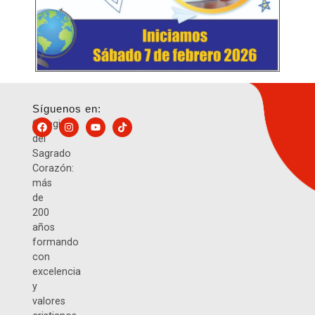
Síguenos en:
Colegio
del
Sagrado
Corazón:
más
de
200
años
formando
con
excelencia
y
valores