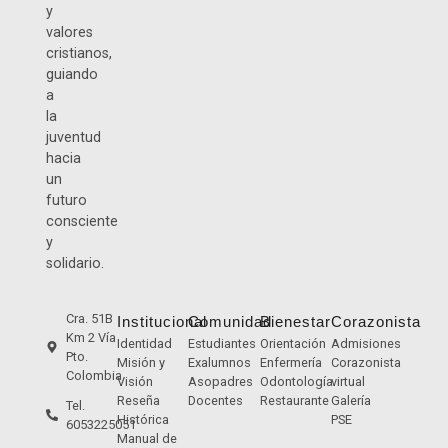
y
valores
cristianos,
guiando
a
la
juventud
hacia
un
futuro
consciente
y
solidario.
Cra. 51B
Institucional
Comunidad
Bienestar
Corazonista
Km 2 Vía
Identidad
Estudiantes
Orientación
Admisiones
Pto.
Misión y
Exalumnos
Enfermería
Corazonista
Colombia
Visión
Asopadres
Odontología
virtual
Reseña
Docentes
Restaurante
Galería
Tel.
Histórica
PSE
6053225051
Manual de