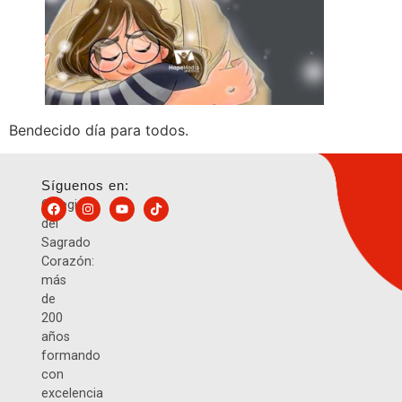
Bendecido día para todos.
Síguenos en:
Colegio
del
Sagrado
Corazón:
más
de
200
años
formando
con
excelencia