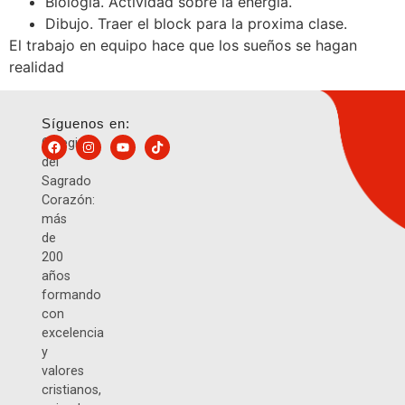
Biología. Actividad sobre la energía.
Dibujo. Traer el block para la proxima clase.
El trabajo en equipo hace que los sueños se hagan
realidad
Síguenos en:
Colegio
del
Sagrado
Corazón:
más
de
200
años
formando
con
excelencia
y
valores
cristianos,