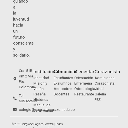
guiando
a
la
juventud
hacia
un
futuro
consciente
y
solidario.
Cra. 51B
Institucional
Comunidad
Bienestar
Corazonista
Km 2 Vía
Identidad
Estudiantes
Orientación
Admisiones
Pto.
Misión y
Exalumnos
Enfermería
Corazonista
Colombia
Visión
Asopadres
Odontología
virtual
Reseña
Docentes
Restaurante
Galería
Tel.
Histórica
PSE
6053225051
Manual de
colegio@sagradocorazon.edu.co
convivencia
© 2025 Colegio del Sagrado Corazón. | Todos