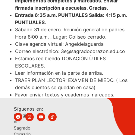
implementos completos y marcados. Enviar
firmada inscripción a escuelas. Gracias.
Entrada 6:35 a.m. PUNTUALES Salida: 4:15 p.m.
PUNTUALES.
Sábado 31 de enero. Reunión general de padres.
Hora 8:00 a.m. . Lugar: Coliseo cerrado.
Clave agenda virtual: Angeldelaguarda
Correo electrónico:
3e@sagradocorazon.edu.co
Estamos recibiendo DONACIÒN ÙTILES
ESCOLARES.
Leer información en la parte de arriba.
TRAER PLAN LECTOR: EXAMEN DE MIEDO. ( Los
demás cuentos se quedan en casa)
Favor enviar textos y cuadernos marcados.
Síguenos en:
Colegio
del
Sagrado
Corazón: