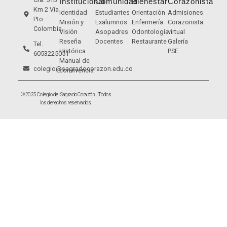
Institucional
Comunidad
Bienestar
Corazonista
Km 2 Vía
Identidad
Estudiantes
Orientación
Admisiones
Pto.
Misión y
Exalumnos
Enfermería
Corazonista
Colombia
Visión
Asopadres
Odontología
virtual
Reseña
Docentes
Restaurante
Galería
Tel.
Histórica
PSE
6053225051
Manual de
colegio@sagradocorazon.edu.co
convivencia
© 2025 Colegio del Sagrado Corazón. | Todos
los derechos reservados.