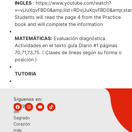
INGLES
: https://www.youtube.com/watch?
v=vjJuXqvFBD0&amp;list=RDvjJuXqvFBD0&amp;star
Students will read the page 4 from the Practice
book and will complete the information
MATEMÁTICAS:
Evaluación diagnóstica.
Actividades en el texto guía Diario #1 páginas
70,71,73,75. ( Clases de líneas según su forma o
posición )
TUTORIA
Síguenos en:
Colegio
del
Sagrado
Corazón:
más