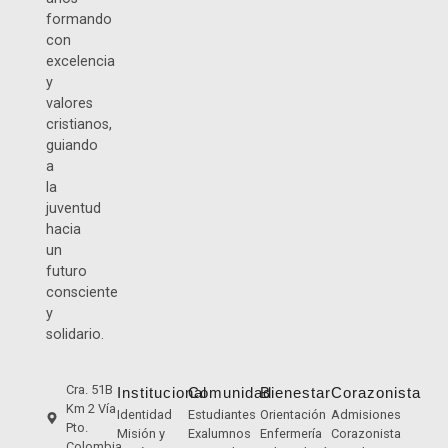
formando
con
excelencia
y
valores
cristianos,
guiando
a
la
juventud
hacia
un
futuro
consciente
y
solidario.
Cra. 51B
Institucional
Comunidad
Bienestar
Corazonista
Km 2 Vía
Identidad
Estudiantes
Orientación
Admisiones
Pto.
Misión y
Exalumnos
Enfermería
Corazonista
Colombia