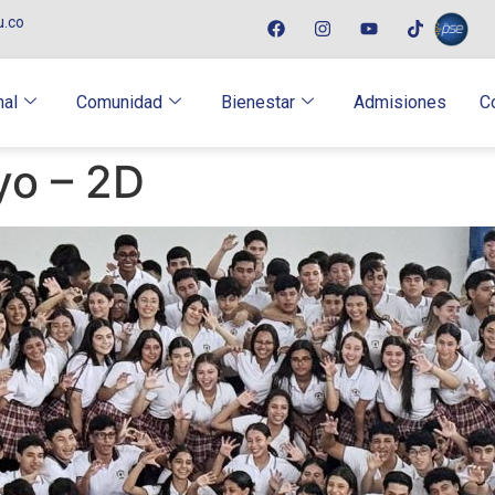
u.co
nal
Comunidad
Bienestar
Admisiones
C
yo – 2D