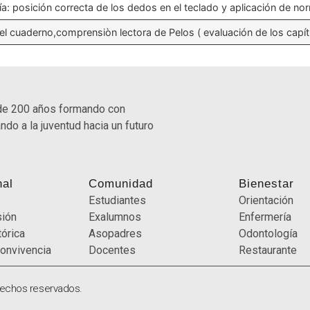
ía: posición correcta de los dedos en el teclado y aplicación de nor
el cuaderno,comprensiòn lectora de Pelos ( evaluación de los capítu
de 200 años formando con
ndo a la juventud hacia un futuro
nal
Comunidad
Bienestar
Estudiantes
Orientación
sión
Exalumnos
Enfermería
órica
Asopadres
Odontología
onvivencia
Docentes
Restaurante
rechos reservados.