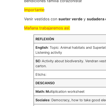
Bendiciones familia corazonista!
Importante
:
Venir vestidos con
sueter verde
y
sudadera d
Mañana trabajaremos así:
REFLEXIÒN
English
: Topic: Animal habitats and Superlat
Listening activity
SC:
Activity about biodiversity. Vendran ves
carton.
Etichs:
DESCANSO
Math: M
ultiplication worksheet
Sociales
: Democracy, how to take good ele