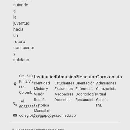
guiando
a
la
juventud
hacia
un
futuro
consciente
y
solidario.
Cra. 51B
Institucional
Comunidad
Bienestar
Corazonista
Km 2 Vía
Identidad
Estudiantes
Orientación
Admisiones
Pto.
Misión y
Exalumnos
Enfermería
Corazonista
Colombia
Visión
Asopadres
Odontología
virtual
Reseña
Docentes
Restaurante
Galería
Tel.
Histórica
PSE
6053225051
Manual de
colegio@sagradocorazon.edu.co
convivencia