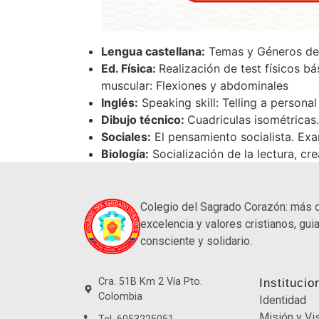
Lengua castellana:
Temas y Géneros del 
Ed. Física:
Realización de test físicos bá
muscular: Flexiones y abdominales
Inglés:
Speaking skill: Telling a personal
Dibujo técnico:
Cuadriculas isométricas.
Sociales:
El pensamiento socialista. Exam
Biología:
Socialización de la lectura, cr
Colegio del Sagrado Corazón: más 
excelencia y valores cristianos, guia
consciente y solidario.
Cra. 51B Km 2 Vía Pto.
Institucio
Colombia
Identidad
Misión y Vi