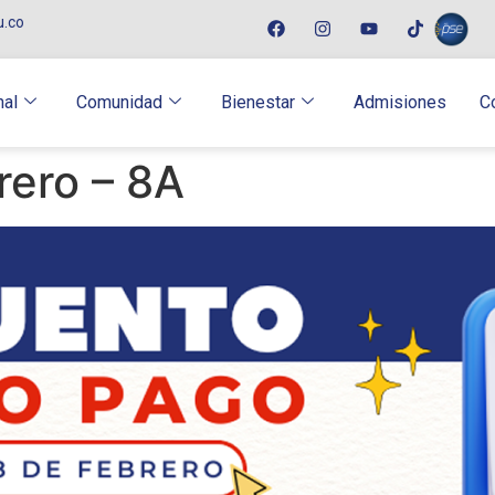
u.co
nal
Comunidad
Bienestar
Admisiones
C
rero – 8A