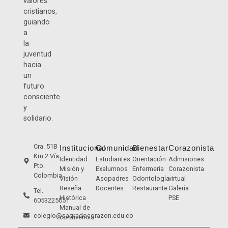
valores
cristianos,
guiando
a
la
juventud
hacia
un
futuro
consciente
y
solidario.
Cra. 51B
Institucional
Comunidad
Bienestar
Corazonista
Km 2 Vía
Identidad
Estudiantes
Orientación
Admisiones
Pto.
Misión y
Exalumnos
Enfermería
Corazonista
Colombia
Visión
Asopadres
Odontología
virtual
Reseña
Docentes
Restaurante
Galería
Tel.
Histórica
PSE
6053225051
Manual de
colegio@sagradocorazon.edu.co
convivencia