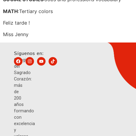
MATH
:Tertiary colors
Feliz tarde !
Miss Jenny
Síguenos en:
Colegio
del
Sagrado
Corazón:
más
de
200
años
formando
con
excelencia
y