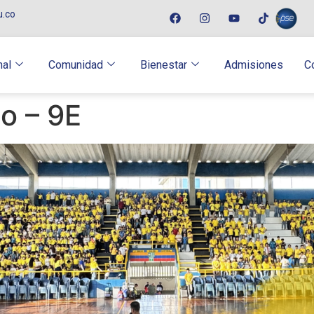
u.co
nal
Comunidad
Bienestar
Admisiones
C
io – 9E