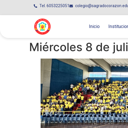
Tel. 6053225051
colegio@sagradocorazon.ed
Inicio
Institucio
Miércoles 8 de jul