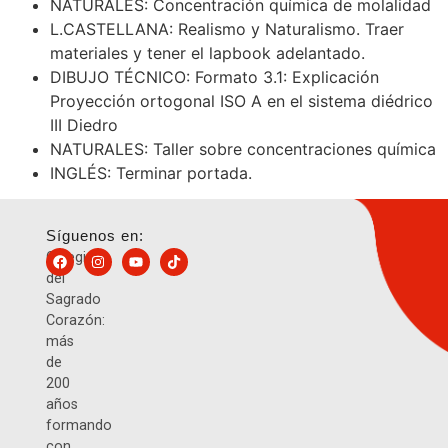
NATURALES: Concentración química de molalidad
L.CASTELLANA: Realismo y Naturalismo. Traer
materiales y tener el lapbook adelantado.
DIBUJO TÉCNICO: Formato 3.1: Explicación
Proyección ortogonal ISO A en el sistema diédrico
III Diedro
NATURALES: Taller sobre concentraciones química
INGLÉS: Terminar portada.
Síguenos en:
Colegio
del
Sagrado
Corazón:
más
de
200
años
formando
con