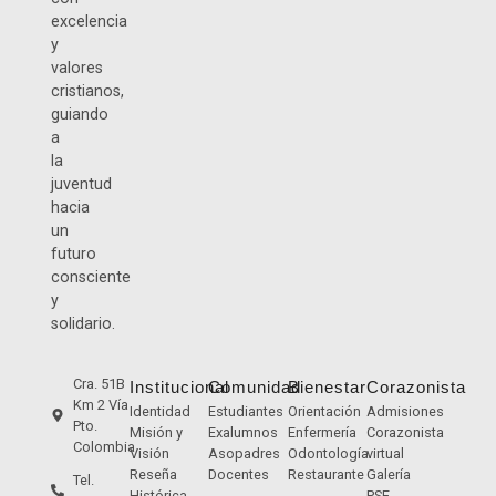
excelencia
y
valores
cristianos,
guiando
a
la
juventud
hacia
un
futuro
consciente
y
solidario.
Cra. 51B
Institucional
Comunidad
Bienestar
Corazonista
Km 2 Vía
Identidad
Estudiantes
Orientación
Admisiones
Pto.
Misión y
Exalumnos
Enfermería
Corazonista
Colombia
Visión
Asopadres
Odontología
virtual
Reseña
Docentes
Restaurante
Galería
Tel.
Histórica
PSE