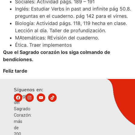
Sociales: Actividad págs. 189 – 191
Inglés: Estudiar Verbs in past and infinite pág 50.8.
preguntas en el cuaderno. pág 142 para el virnes.
Biología: Actividad págs. 118, 119 hecha en clase.
Lección al día. Taller de profundización.
MAtemáticas: REvisión del cuaderno.
Ética. Traer implementos
Que el Sagrado corazón los siga colmando de
bendiciones.
Feliz tarde
Síguenos en:
Colegio
del
Sagrado
Corazón:
más
de
200