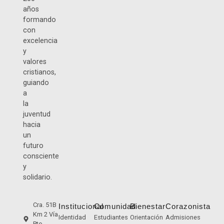
años
formando
con
excelencia
y
valores
cristianos,
guiando
a
la
juventud
hacia
un
futuro
consciente
y
solidario.
Cra. 51B
Institucional
Comunidad
Bienestar
Corazonista
Km 2 Vía
Identidad
Estudiantes
Orientación
Admisiones
Pto.