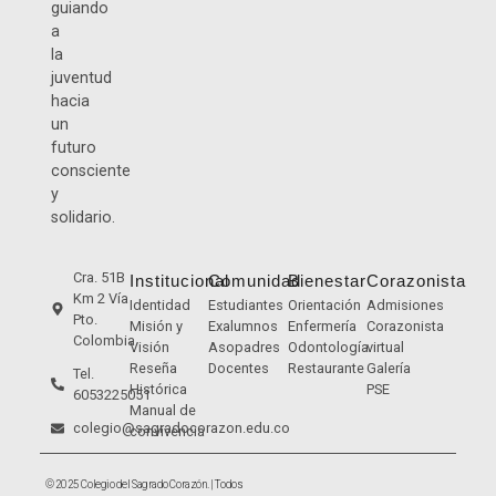
guiando
a
la
juventud
hacia
un
futuro
consciente
y
solidario.
Cra. 51B
Institucional
Comunidad
Bienestar
Corazonista
Km 2 Vía
Identidad
Estudiantes
Orientación
Admisiones
Pto.
Misión y
Exalumnos
Enfermería
Corazonista
Colombia
Visión
Asopadres
Odontología
virtual
Reseña
Docentes
Restaurante
Galería
Tel.
Histórica
PSE
6053225051
Manual de
colegio@sagradocorazon.edu.co
convivencia
© 2025 Colegio del Sagrado Corazón. | Todos