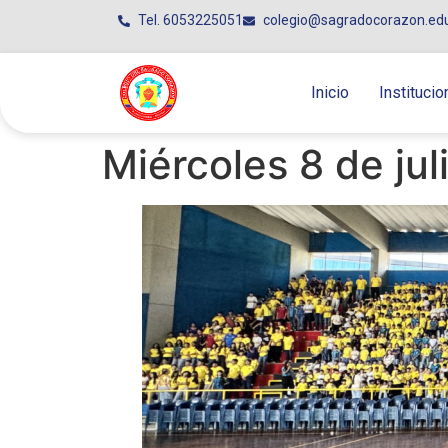
Tel. 6053225051
colegio@sagradocorazon.ed
Inicio
Institucio
Miércoles 8 de jul