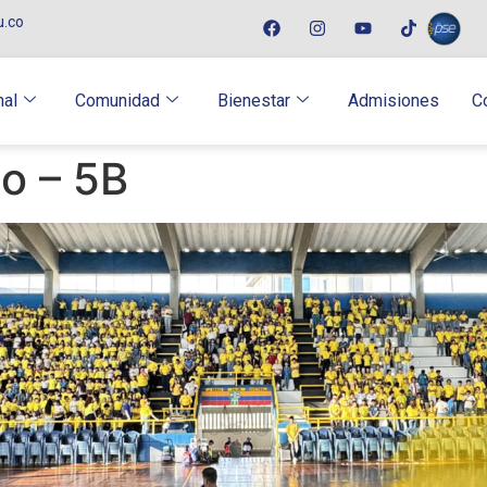
u.co
nal
Comunidad
Bienestar
Admisiones
C
io – 5B