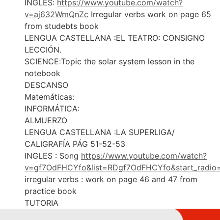
INGLES:
https://www.youtube.com/watch?
v=aj632WmQnZc
Irregular verbs work on page 65
from studebts book
LENGUA CASTELLANA :EL TEATRO: CONSIGNO
LECCIÓN.
SCIENCE:Topic the solar system lesson in the
notebook
DESCANSO
Matemáticas:
INFORMÁTICA:
ALMUERZO
LENGUA CASTELLANA :LA SUPERLIGA/
CALIGRAFÍA PÁG 51-52-53
INGLES : Song
https://www.youtube.com/watch?
v=gf7OdFHCYfo&list=RDgf7OdFHCYfo&start_radio
irregular verbs : work on page 46 and 47 from
practice book
TUTORIA