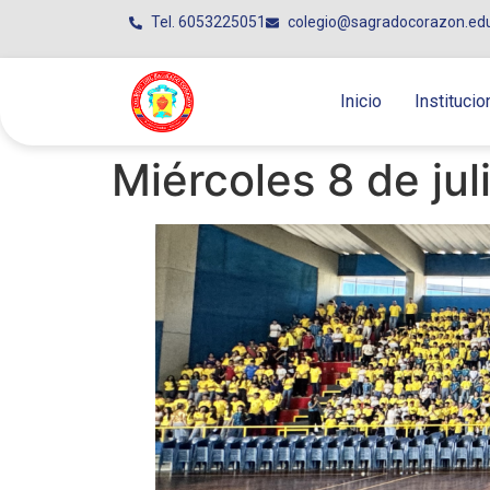
Tel. 6053225051
colegio@sagradocorazon.ed
Inicio
Institucio
Miércoles 8 de jul