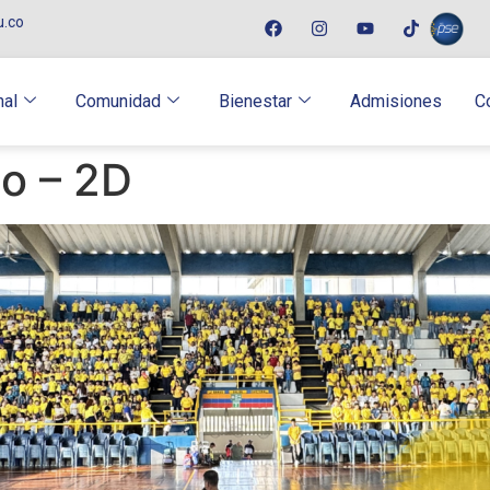
u.co
nal
Comunidad
Bienestar
Admisiones
C
io – 2D