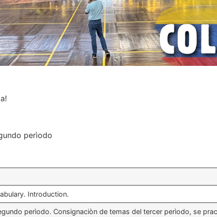
a!
egundo perìodo
abulary. Introduction.
egundo perìodo. Consignaciòn de temas del tercer perìodo, se prac