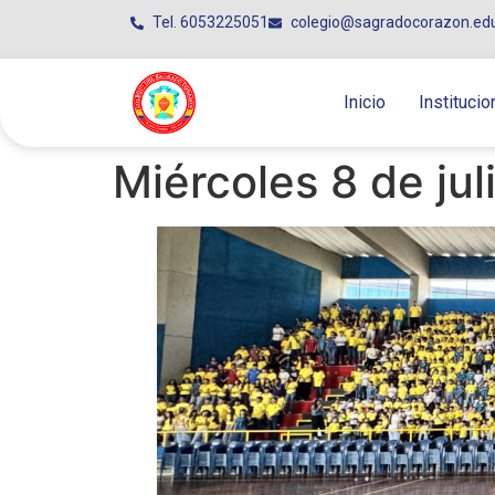
Tel. 6053225051
colegio@sagradocorazon.ed
Inicio
Institucio
Miércoles 8 de jul