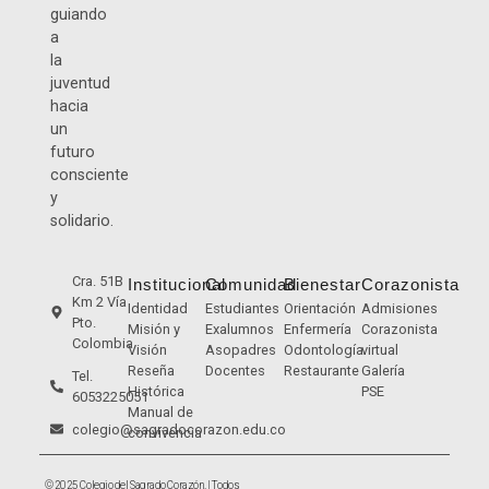
guiando
a
la
juventud
hacia
un
futuro
consciente
y
solidario.
Cra. 51B
Institucional
Comunidad
Bienestar
Corazonista
Km 2 Vía
Identidad
Estudiantes
Orientación
Admisiones
Pto.
Misión y
Exalumnos
Enfermería
Corazonista
Colombia
Visión
Asopadres
Odontología
virtual
Reseña
Docentes
Restaurante
Galería
Tel.
Histórica
PSE
6053225051
Manual de
colegio@sagradocorazon.edu.co
convivencia
© 2025 Colegio del Sagrado Corazón. | Todos