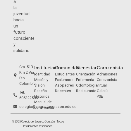
a
la
juventud
hacia
un
futuro
consciente
y
solidario.
Cra. 51B
Institucional
Comunidad
Bienestar
Corazonista
Km 2 Vía
Identidad
Estudiantes
Orientación
Admisiones
Pto.
Misión y
Exalumnos
Enfermería
Corazonista
Colombia
Visión
Asopadres
Odontología
virtual
Reseña
Docentes
Restaurante
Galería
Tel.
Histórica
PSE
6053225051
Manual de
colegio@sagradocorazon.edu.co
convivencia
© 2025 Colegio del Sagrado Corazón. | Todos
los derechos reservados.