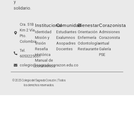
y
solidario.
Cra. 51B
Institucional
Comunidad
Bienestar
Corazonista
Km 2 Vía
Identidad
Estudiantes
Orientación
Admisiones
Pto.
Misión y
Exalumnos
Enfermería
Corazonista
Colombia
Visión
Asopadres
Odontología
virtual
Reseña
Docentes
Restaurante
Galería
Tel.
Histórica
PSE
6053225051
Manual de
colegio@sagradocorazon.edu.co
convivencia
© 2025 Colegio del Sagrado Corazón. | Todos
los derechos reservados.