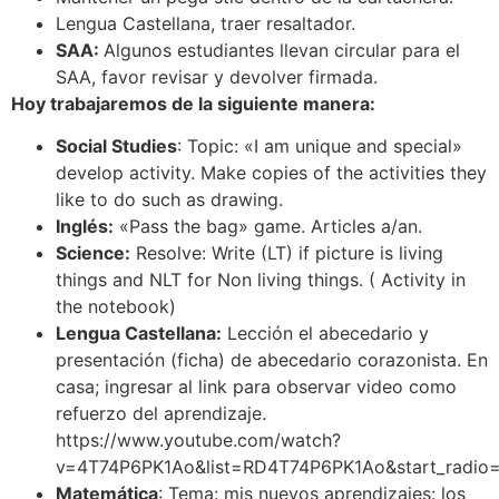
Lengua Castellana, traer resaltador.
SAA:
Algunos estudiantes llevan circular para el
SAA, favor revisar y devolver firmada.
Hoy trabajaremos de la siguiente manera:
Social Studies
: Topic: «I am unique and special»
develop activity. Make copies of the activities they
like to do such as drawing.
Inglés:
«Pass the bag» game. Articles a/an.
Science:
Resolve: Write (LT) if picture is living
things and NLT for Non living things. ( Activity in
the notebook)
Lengua Castellana:
Lección el abecedario y
presentación (ficha) de abecedario corazonista. En
casa; ingresar al link para observar video como
refuerzo del aprendizaje.
https://www.youtube.com/watch?
v=4T74P6PK1Ao&list=RD4T74P6PK1Ao&start_radio
Matemática
: Tema: mis nuevos aprendizajes: los