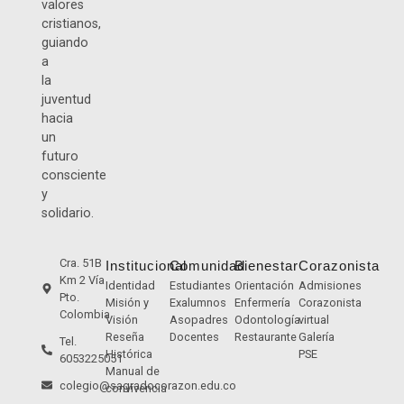
valores
cristianos,
guiando
a
la
juventud
hacia
un
futuro
consciente
y
solidario.
Cra. 51B
Institucional
Comunidad
Bienestar
Corazonista
Km 2 Vía
Identidad
Estudiantes
Orientación
Admisiones
Pto.
Misión y
Exalumnos
Enfermería
Corazonista
Colombia
Visión
Asopadres
Odontología
virtual
Reseña
Docentes
Restaurante
Galería
Tel.
Histórica
PSE
6053225051
Manual de
colegio@sagradocorazon.edu.co
convivencia