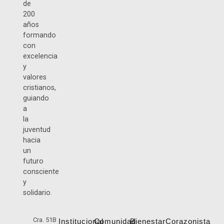
de
200
años
formando
con
excelencia
y
valores
cristianos,
guiando
a
la
juventud
hacia
un
futuro
consciente
y
solidario.
Cra. 51B
Institucional
Comunidad
Bienestar
Corazonista