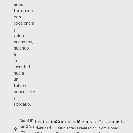
años
formando
con
excelencia
y
valores
cristianos,
guiando
a
la
juventud
hacia
un
futuro
consciente
y
solidario.
Cra. 51B
Institucional
Comunidad
Bienestar
Corazonista
Km 2 Vía
Identidad
Estudiantes
Orientación
Admisiones
Pto.