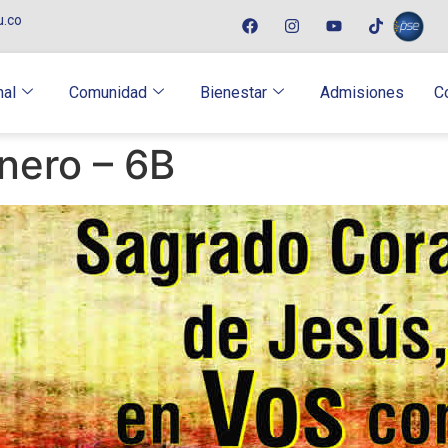
u.co
nal
Comunidad
Bienestar
Admisiones
C
nero – 6B