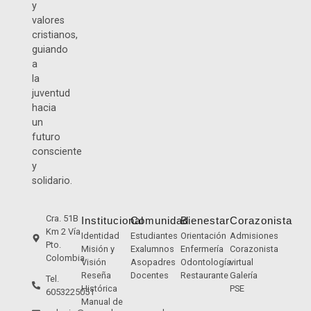
y
valores
cristianos,
guiando
a
la
juventud
hacia
un
futuro
consciente
y
solidario.
Cra. 51B
Institucional
Comunidad
Bienestar
Corazonista
Km 2 Vía
Identidad
Estudiantes
Orientación
Admisiones
Pto.
Misión y
Exalumnos
Enfermería
Corazonista
Colombia
Visión
Asopadres
Odontología
virtual
Reseña
Docentes
Restaurante
Galería
Tel.
Histórica
PSE
6053225051
Manual de