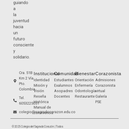
guiando
a
la
juventud
hacia
un
futuro
consciente
y
solidario.
Cra. 51B
Institucional
Comunidad
Bienestar
Corazonista
Km 2 Vía
Identidad
Estudiantes
Orientación
Admisiones
Pto.
Misión y
Exalumnos
Enfermería
Corazonista
Colombia
Visión
Asopadres
Odontología
virtual
Reseña
Docentes
Restaurante
Galería
Tel.
Histórica
PSE
6053225051
Manual de
colegio@sagradocorazon.edu.co
convivencia
© 2025 Colegio del Sagrado Corazón. | Todos