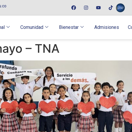
u.co
nal
Comunidad
Bienestar
Admisiones
C
mayo – TNA