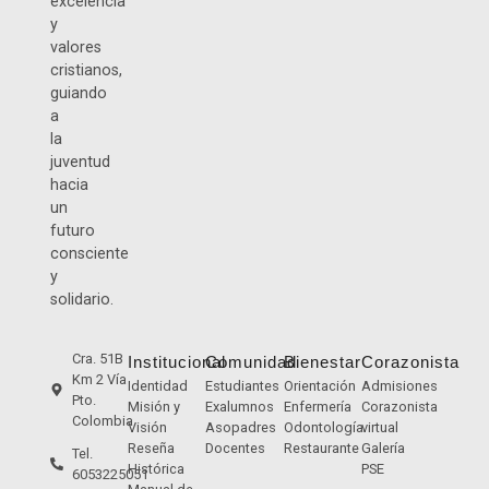
excelencia
y
valores
cristianos,
guiando
a
la
juventud
hacia
un
futuro
consciente
y
solidario.
Cra. 51B
Institucional
Comunidad
Bienestar
Corazonista
Km 2 Vía
Identidad
Estudiantes
Orientación
Admisiones
Pto.
Misión y
Exalumnos
Enfermería
Corazonista
Colombia
Visión
Asopadres
Odontología
virtual
Reseña
Docentes
Restaurante
Galería
Tel.
Histórica
PSE
6053225051