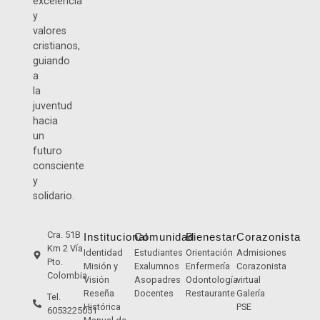
excelencia
y
valores
cristianos,
guiando
a
la
juventud
hacia
un
futuro
consciente
y
solidario.
Cra. 51B
Institucional
Comunidad
Bienestar
Corazonista
Km 2 Vía
Identidad
Estudiantes
Orientación
Admisiones
Pto.
Misión y
Exalumnos
Enfermería
Corazonista
Colombia
Visión
Asopadres
Odontología
virtual
Reseña
Docentes
Restaurante
Galería
Tel.
Histórica
PSE
6053225051