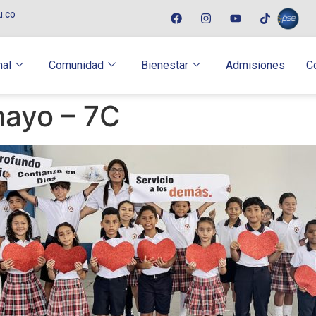
u.co
nal
Comunidad
Bienestar
Admisiones
C
mayo – 7C