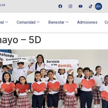
u.co
nal
Comunidad
Bienestar
Admisiones
C
mayo – 5D