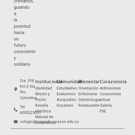
cristianos,
guiando
a
la
juventud
hacia
un
futuro
consciente
y
solidario.
Cra. 51B
Institucional
Comunidad
Bienestar
Corazonista
Km 2 Vía
Identidad
Estudiantes
Orientación
Admisiones
Pto.
Misión y
Exalumnos
Enfermería
Corazonista
Colombia
Visión
Asopadres
Odontología
virtual
Reseña
Docentes
Restaurante
Galería
Tel.
Histórica
PSE
6053225051
Manual de
colegio@sagradocorazon.edu.co
convivencia