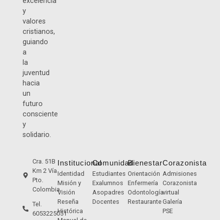
excelencia
y
valores
cristianos,
guiando
a
la
juventud
hacia
un
futuro
consciente
y
solidario.
Cra. 51B
Institucional
Comunidad
Bienestar
Corazonista
Km 2 Vía
Identidad
Estudiantes
Orientación
Admisiones
Pto.
Misión y
Exalumnos
Enfermería
Corazonista
Colombia
Visión
Asopadres
Odontología
virtual
Reseña
Docentes
Restaurante
Galería
Tel.
Histórica
PSE
6053225051