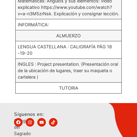
Matemáticas: Angulos y sus elementos: video
explicativo https://www.youtube.com/watch?
v=a-n3M5zrNsk. Explicación y consignar lección.
INFORMÁTICA:
ALMUERZO
LENGUA CASTELLANA : CALIGRAFÍA PÁG 18
-19-20
INGLES : Project presentation. (Presentación oral
de la ubicación de lugares, traer su maqueta o
cartelera )
TUTORIA
Síguenos en:
Colegio
del
Sagrado