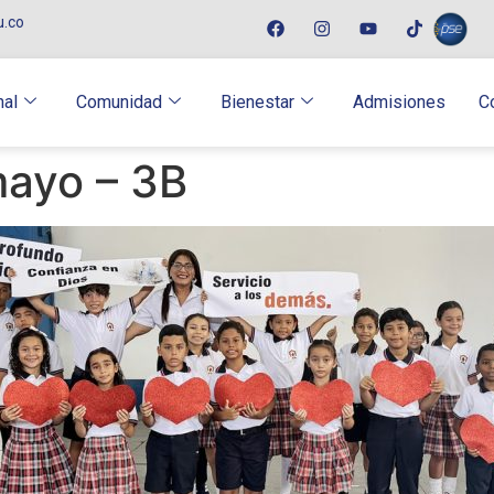
u.co
nal
Comunidad
Bienestar
Admisiones
C
mayo – 3B