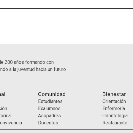
de 200 años formando con
ndo a la juventud hacia un futuro
nal
Comunidad
Bienestar
Estudiantes
Orientación
sión
Exalumnos
Enfermería
órica
Asopadres
Odontología
onvivencia
Docentes
Restaurante