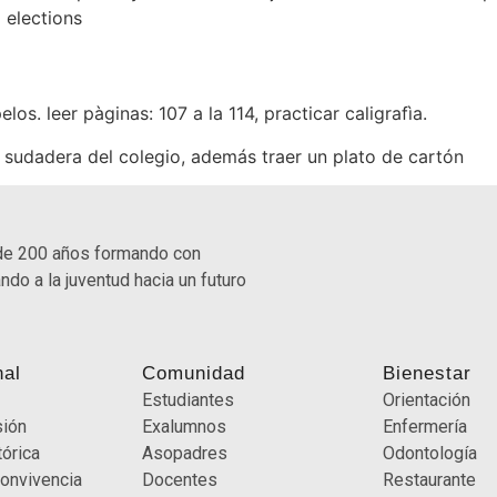
 elections
os. leer pàginas: 107 a la 114, practicar caligrafìa.
y sudadera del colegio, además traer un plato de cartón
de 200 años formando con
ndo a la juventud hacia un futuro
nal
Comunidad
Bienestar
Estudiantes
Orientación
sión
Exalumnos
Enfermería
órica
Asopadres
Odontología
onvivencia
Docentes
Restaurante