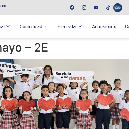
u.co
nal
Comunidad
Bienestar
Admisiones
C
mayo – 2E