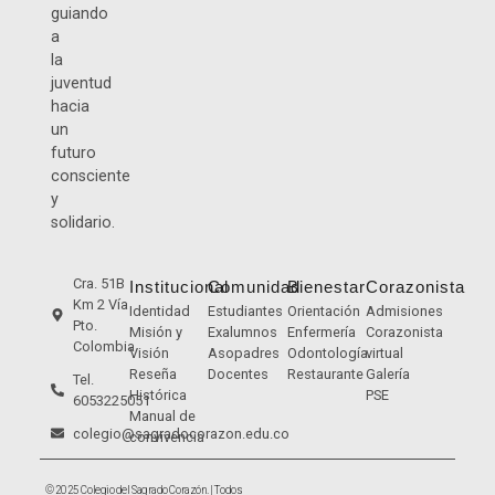
guiando
a
la
juventud
hacia
un
futuro
consciente
y
solidario.
Cra. 51B
Institucional
Comunidad
Bienestar
Corazonista
Km 2 Vía
Identidad
Estudiantes
Orientación
Admisiones
Pto.
Misión y
Exalumnos
Enfermería
Corazonista
Colombia
Visión
Asopadres
Odontología
virtual
Reseña
Docentes
Restaurante
Galería
Tel.
Histórica
PSE
6053225051
Manual de
colegio@sagradocorazon.edu.co
convivencia
© 2025 Colegio del Sagrado Corazón. | Todos