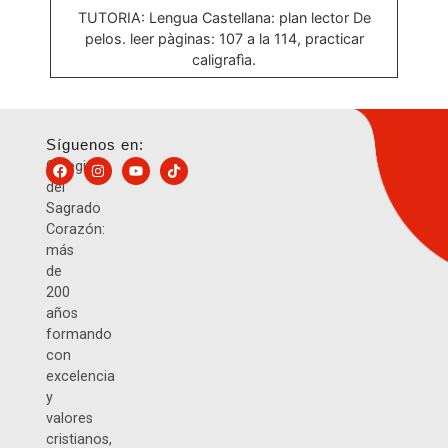
TUTORIA: Lengua Castellana: plan lector De
pelos. leer pàginas: 107 a la 114, practicar
caligrafìa.
Síguenos en:
Colegio
del
Sagrado
Corazón:
más
de
200
años
formando
con
excelencia
y
valores
cristianos,